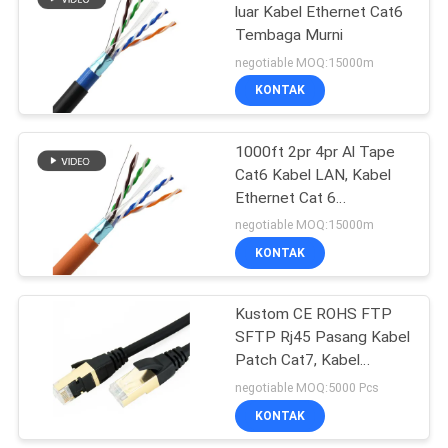
luar Kabel Ethernet Cat6
Tembaga Murni
negotiable MOQ:15000m
KONTAK
1000ft 2pr 4pr Al Tape
Cat6 Kabel LAN, Kabel
Ethernet Cat 6
Terlindung CU CCA
negotiable MOQ:15000m
Copper
KONTAK
Kustom CE ROHS FTP
SFTP Rj45 Pasang Kabel
Patch Cat7, Kabel
Ethernet Cat 7 1000ft
negotiable MOQ:5000 Pcs
KONTAK