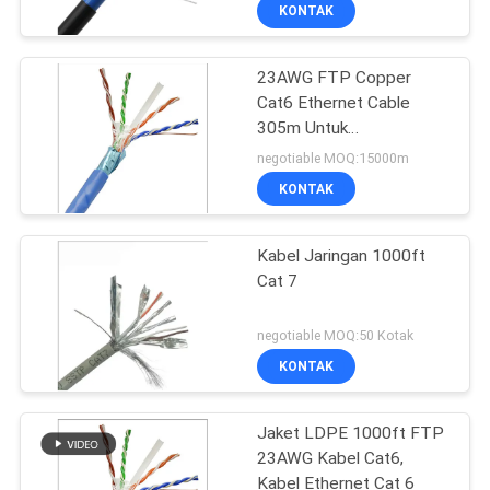
KONTAK
KONTROL
23AWG FTP Copper
KUALITAS
Cat6 Ethernet Cable
305m Untuk
HUBUNGI
Telekomunikasi
negotiable MOQ:15000m
KAMI
KONTAK
BERITA
Kabel Jaringan 1000ft
Cat 7
KASUS
negotiable MOQ:50 Kotak
KONTAK
SITEMAP
Jaket LDPE 1000ft FTP
23AWG Kabel Cat6,
KEBIJAKAN
Kabel Ethernet Cat 6