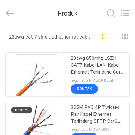
Jingchang
Cable
Industry
Produk
Co.,
Ltd. .
All
Rights
RUMAH
Reserved.
23awg cat 7 shielded ethernet cable pembuatan online
PRODUK
23awg 650mhz LSZH
CAT7 Kabel LAN, Kabel
VIDEO
Ethernet Terlindung Cat
7
negotiable MOQ:50 Kotak
TENTANG
KONTAK
KAMI
305M PVC 4P Twisted
Pair Kabel Ethernet
TUR
Terlindung SFTP Cat6,
PABRIK
Kabel PVC SFTP Cat6
negotiable MOQ:15000m