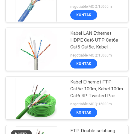
PRIVASI
negotiable MOQ:15000m
KONTAK
Kabel LAN Ethernet
HDPE Cat6 UTP Cat6a
Cat5 Cat5e, Kabel
Ethernet Cat6 Putih
negotiable MOQ:15000m
KONTAK
Kabel Ethernet FTP
Cat5e 100m, Kabel 100m
Cat6 4P Twisted Pair
negotiable MOQ:15000m
KONTAK
FTP Double selubung