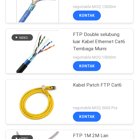
PRIVASI
Telekomunikasi
negotiable MOQ:15000m
KONTAK
FTP Double selubung
luar Kabel Ethernet Cat6
Tembaga Murni
negotiable MOQ:15000m
KONTAK
Kabel Patch FTP Cat6
negotiable MOQ:5000 Pcs
KONTAK
FTP 1M 2M Lan