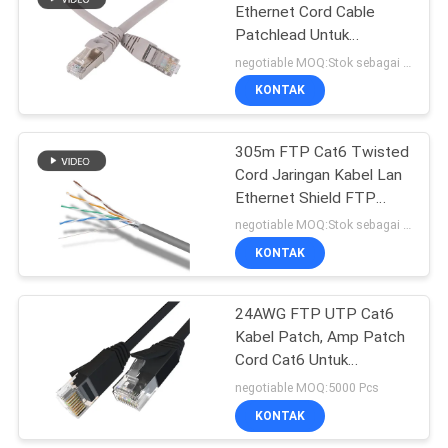
Ethernet Cord Cable
Patchlead Untuk
Komputer
negotiable MOQ:Stok sebagai permintaan klien, tipe 30000 meter yang disesuaikan.
KONTAK
305m FTP Cat6 Twisted
Cord Jaringan Kabel Lan
Ethernet Shield FTP
Tembaga
negotiable MOQ:Stok sebagai permintaan klien, tipe 30000meter yang disesuaikan.
KONTAK
24AWG FTP UTP Cat6
Kabel Patch, Amp Patch
Cord Cat6 Untuk
Ethernet
negotiable MOQ:5000 Pcs
KONTAK