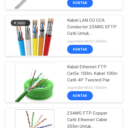
KONTAK
KONTROL
Kabel LAN CU CCA
KUALITAS
Conductor 23AWG SFTP
Cat6 Untuk
HUBUNGI
Telekomunikasi
negotiable MOQ:15000m
KAMI
KONTAK
BERITA
Kabel Ethernet FTP
Cat5e 100m, Kabel 100m
Cat6 4P Twisted Pair
KASUS
negotiable MOQ:15000m
KONTAK
SITEMAP
23AWG FTP Copper
Cat6 Ethernet Cable
KEBIJAKAN
305m Untuk