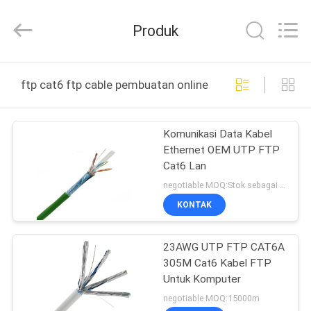
Jingchang
Cable
Industry
Produk
Co.,
Ltd. .
All
Rights
RUMAH
Reserved.
ftp cat6 ftp cable pembuatan online
PRODUK
Komunikasi Data Kabel
Ethernet OEM UTP FTP
VIDEO
Cat6 Lan
negotiable MOQ:Stok sebagai permintaan klien, karton tipe 40 yang disesuaikan.
TENTANG
KONTAK
KAMI
23AWG UTP FTP CAT6A
305M Cat6 Kabel FTP
TUR
Untuk Komputer
PABRIK
negotiable MOQ:15000m