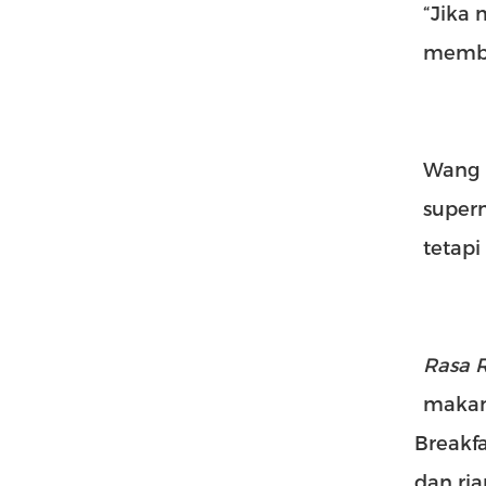
“Jika
memba
Wang 
super
tetapi
Rasa 
makan
Breakfa
dan ri