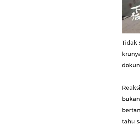
Tidak
kruny
dokum
Reaksi
bukan
berta
tahu s