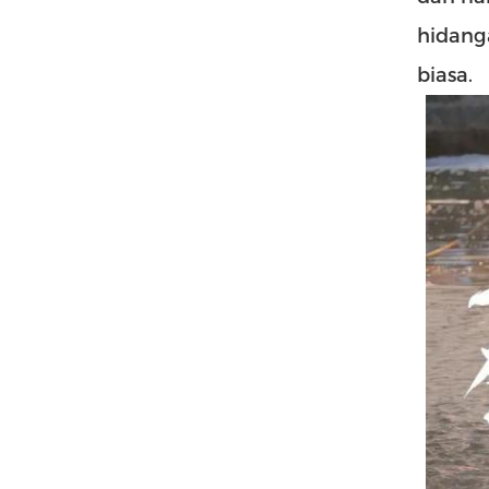
hidang
biasa.