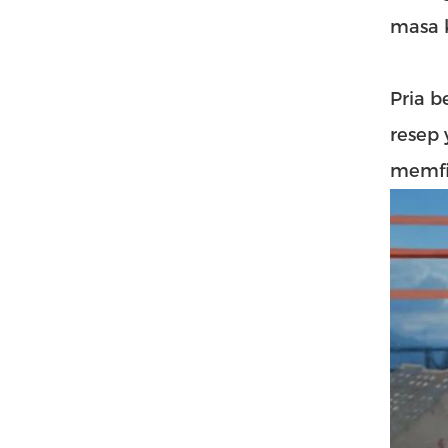
masa 
Pria 
resep
memfil