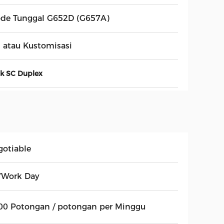
de Tunggal G652D (G657A)
 atau Kustomisasi
ik SC Duplex
gotiable
7Work Day
00 Potongan / potongan per Minggu