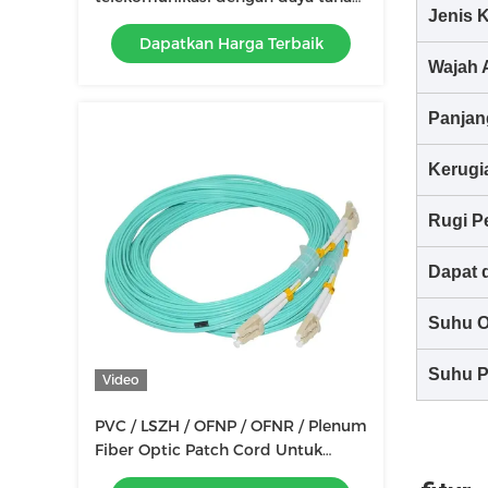
Jenis 
≥ 1000 kali
Dapatkan Harga Terbaik
Wajah 
Panjan
Kerugi
Rugi P
Dapat d
Suhu O
Suhu P
Video
PVC / LSZH / OFNP / OFNR / Plenum
Fiber Optic Patch Cord Untuk
Kinerja Optimal