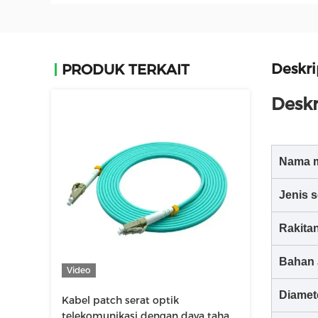
Deskri
PRODUK TERKAIT
Deskr
Nama 
Jenis s
Rakita
Bahan 
Video
Diamet
Kabel patch serat optik
telekomunikasi dengan daya tahan