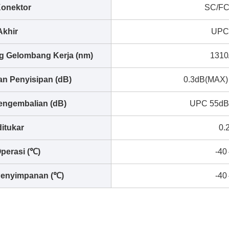
Konektor
SC/FC
Akhir
UPC
g Gelombang Kerja (nm)
1310
an Penyisipan (dB)
0.3dB(MAX)
engembalian (dB)
UPC 55dB
itukar
0.
perasi (℃)
-4
enyimpanan (℃)
-4