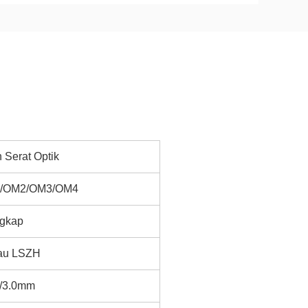
 Serat Optik
1/OM2/OM3/OM4
gkap
au LSZH
/3.0mm