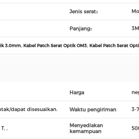
Mo
Jenis serat::
3M
Panjang::
,
,
tik 3.0mm
Kabel Patch Serat Optik OM3
Kabel Patch Serat Opt
ne
Harga
otak/dapat disesuaikan.
3-
Waktu pengiriman
Menyediakan
T, ,
50
kemampuan