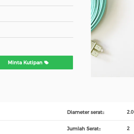
Minta Kutipan
2.
Diameter serat::
2
Jumlah Serat::