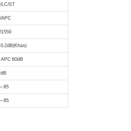
/LC/ST
/APC
/1550
 0.2dB(Khas)
 APC 60dB
2dB
0～85
0～85