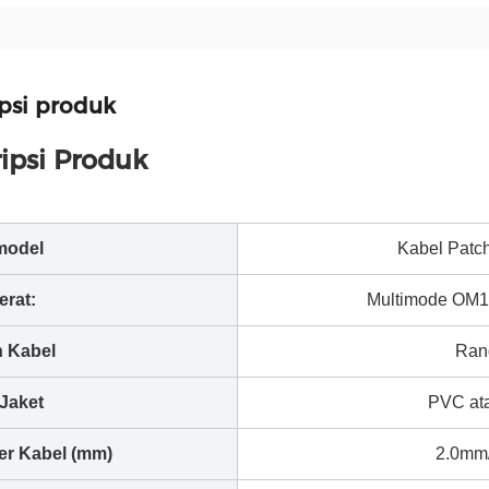
psi produk
ipsi Produk
model
Kabel Patch
erat:
Multimode OM
n Kabel
Ran
Jaket
PVC at
er Kabel (mm)
2.0mm